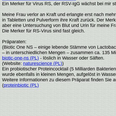
Ein Merker für Virus RS, der RSV-IgG wächst bei mir
Meine Frau verlor an Kraft und erlangte erst nach m
in Tabletten und Pulverform ihre Kraft zurück. Der Mer
aber eine Untersuchung von Blut und Urin für meine Fr
Die Merker für RS-Virus sind fast gleich.
Präparaten:
(Biotic One NS – einige lebende Stämme von Lactobaci
– in unterschiedlichen Mengen – zusammen ca. 135 Mil
biotic-one-ns (PL)
- löslich in Wasser oder Säften.
(Website:
naturescience (PL)
)
Ein probiotischer Proteincocktail (5 Milliarden Bakte
wurde ebenfalls in kleinen Mengen, aufgelöst in Wass
Weitere Informationen zu diesem Präparat finden Sie a
(
proteinbiotic (PL)